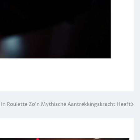
n Roulette Zo’n Mythische Aantrekkingskracht Heeft