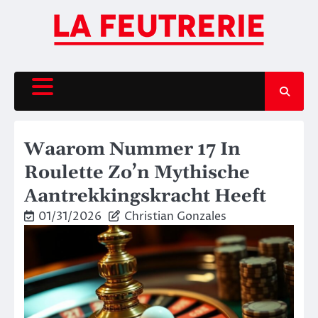
Skip
to
content
Waarom Nummer 17 In
Roulette Zo’n Mythische
Aantrekkingskracht Heeft
01/31/2026
Christian Gonzales