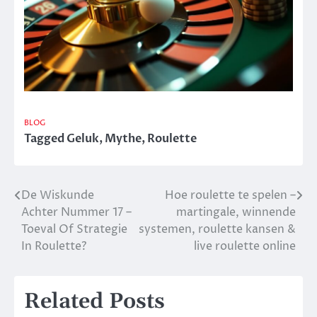
BLOG
Tagged
Geluk
,
Mythe
,
Roulette
De Wiskunde
Hoe roulette te spelen –
Post
Achter Nummer 17 –
martingale, winnende
navigation
Toeval Of Strategie
systemen, roulette kansen &
In Roulette?
live roulette online
Related Posts