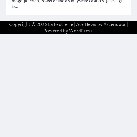
mogelijkheden, zowel online als in fysieke casino’s. Je vraagt
je…
Copyright © 2026
La Feutrerie
| Ace News by
Ascendoor
|
Powered by
WordPress
.