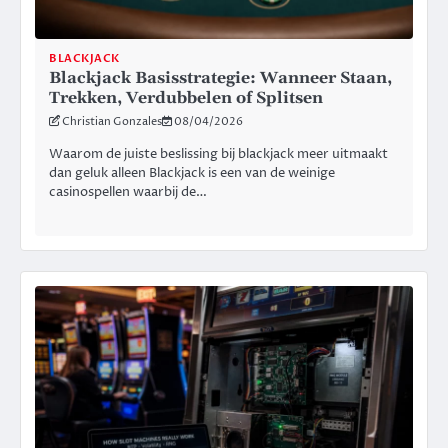
BLACKJACK
Blackjack Basisstrategie: Wanneer Staan,
Trekken, Verdubbelen of Splitsen
Christian Gonzales
08/04/2026
Waarom de juiste beslissing bij blackjack meer uitmaakt
dan geluk alleen Blackjack is een van de weinige
casinospellen waarbij de…