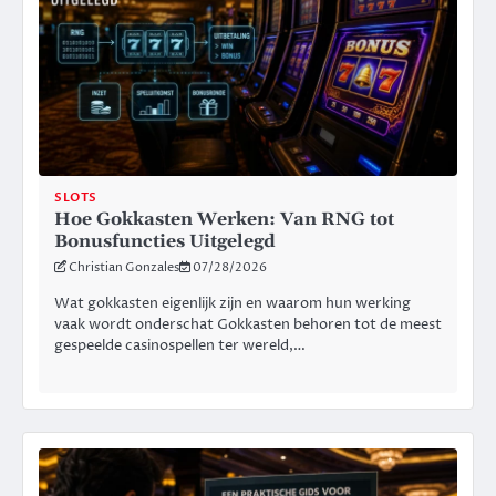
SLOTS
Hoe Gokkasten Werken: Van RNG tot
Bonusfuncties Uitgelegd
Christian Gonzales
07/28/2026
Wat gokkasten eigenlijk zijn en waarom hun werking
vaak wordt onderschat Gokkasten behoren tot de meest
gespeelde casinospellen ter wereld,…