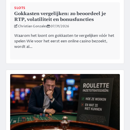
SLOTS
Gokkasten vergelijken: zo beoordeel je
RTP, volatiliteit en bonusfuncties
Christian Gonzales
07/31/2026
Waarom het loont om gokkasten te vergelijken vóór het
spelen Wie voor het eerst een online casino bezoekt,
wordt al…