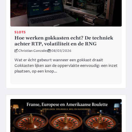
SLOTS
Hoe werken gokkasten echt? De techniek
achter RTP, volatiliteit en de RNG
Christian Gonzales
08/03/2026
Wat er écht gebeurt wanneer een gokkast draait
Gokkasten lijken aan de oppervlakte eenvoudig: een inzet
plaatsen, op een knop…