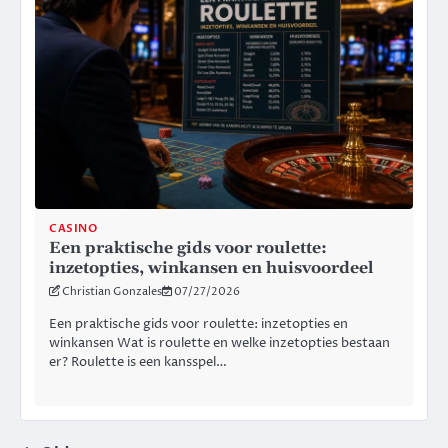
CASINO
Een praktische gids voor roulette:
inzetopties, winkansen en huisvoordeel
Christian Gonzales
07/27/2026
Een praktische gids voor roulette: inzetopties en
winkansen Wat is roulette en welke inzetopties bestaan
er? Roulette is een kansspel…