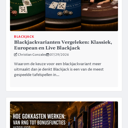
BLACKJACK
Blackjackvarianten Vergeleken: Klassiek,
European en Live Blackjack
Christian Gonzales
07/29/2026
Waarom de keuze voor een blackjackvariant meer
uitmaakt dan je denkt Blackjack is een van de meest
gespeelde tafelspellen in…