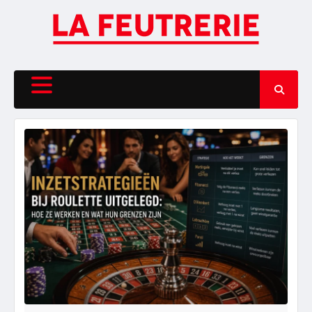
Skip
to
content