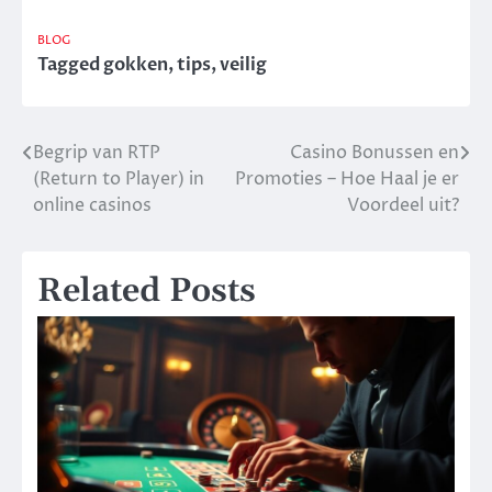
BLOG
Tagged
gokken
,
tips
,
veilig
Begrip van RTP
Casino Bonussen en
Post
(Return to Player) in
Promoties – Hoe Haal je er
navigation
online casinos
Voordeel uit?
Related Posts