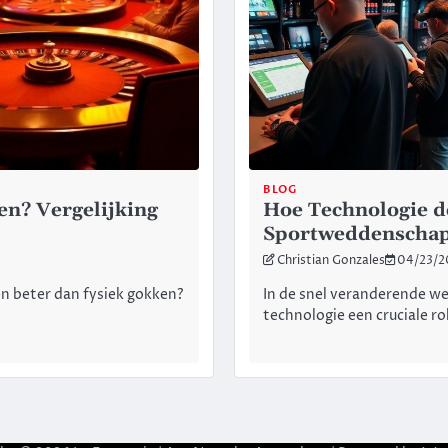
BLOG
en? Vergelijking
Hoe Technologie d
Sportweddenscha
Christian Gonzales
04/23/2
ken beter dan fysiek gokken?
In de snel veranderende w
technologie een cruciale r