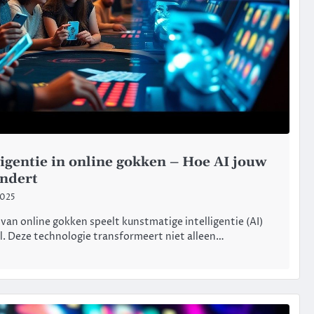
igentie in online gokken – Hoe AI jouw
andert
2025
van online gokken speelt kunstmatige intelligentie (AI)
ol. Deze technologie transformeert niet alleen…