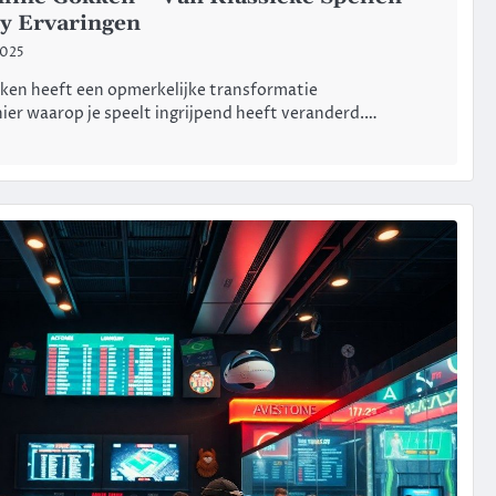
ty Ervaringen
2025
kken heeft een opmerkelijke transformatie
er waarop je speelt ingrijpend heeft veranderd.…