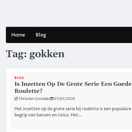
Skip
to
content
Home
Blog
Tag:
gokken
BLOG
Is Inzetten Op De Grote Serie Een Goede 
Roulette?
Christian Gonzales
01/03/2026
Het inzetten op de grote serie bij roulette is een populaire
begrip van kansen en risico. Het…