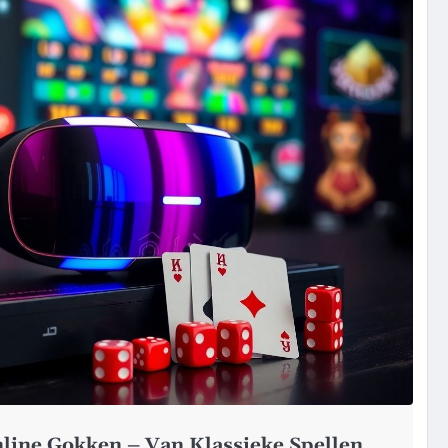
nline Gokken – Van Klassieke Spellen