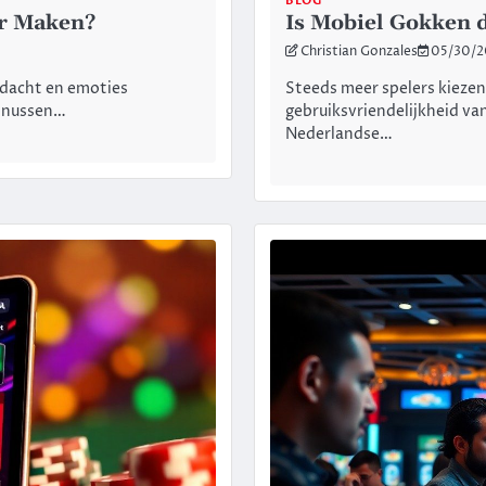
BLOG
er Maken?
Is Mobiel Gokken 
Christian Gonzales
05/30/2
ndacht en emoties
Steeds meer spelers kiezen
bonussen…
gebruiksvriendelijkheid v
Nederlandse…