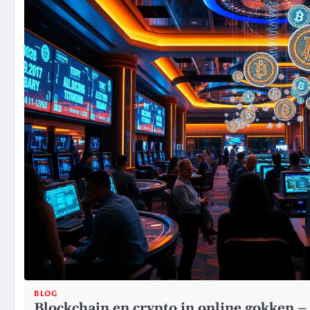
BLOG
Blockchain en crypto in online gokken –