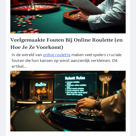
Veelgemaakte Fouten Bij Online Roulette (en
Hoe Je Ze Voorkomt)
In de wereld van
online roulette
maken veel spelers cruciale
fouten die hun kansen op winst aanzienlijk verkleinen. Dit
artikel…