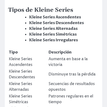
Tipos de Kleine Series
Kleine Series Ascendentes
Kleine Series Descendentes
Kleine Series Alternadas
Kleine Series Simétricas
Kleine Series Irregulares
Tipo
Descripción
Kleine Series
Aumenta en base a la
Ascendentes
victoria
Kleine Series
Disminuye tras la pérdida
Descendentes
Kleine Series
Secuencias de resultados
Alternadas
opuestos
Kleine Series
Patrones regulares en el
Simétricas
tiempo