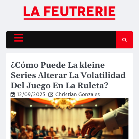
Skip
to
content
¿Cómo Puede La kleine
Series Alterar La Volatilidad
Del Juego En La Ruleta?
12/09/2025
Christian Gonzales