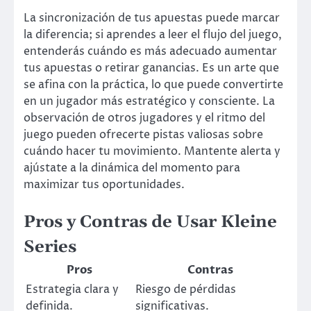
La sincronización de tus apuestas puede marcar
la diferencia; si aprendes a leer el flujo del juego,
entenderás cuándo es más adecuado aumentar
tus apuestas o retirar ganancias. Es un arte que
se afina con la práctica, lo que puede convertirte
en un jugador más estratégico y consciente. La
observación de otros jugadores y el ritmo del
juego pueden ofrecerte pistas valiosas sobre
cuándo hacer tu movimiento. Mantente alerta y
ajústate a la dinámica del momento para
maximizar tus oportunidades.
Pros y Contras de Usar Kleine
Series
Pros
Contras
Estrategia clara y
Riesgo de pérdidas
definida.
significativas.