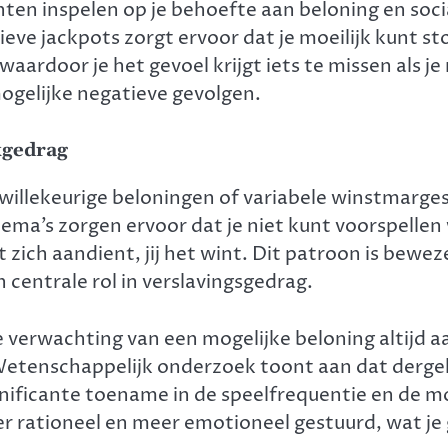
en inspelen op je behoefte aan beloning en soci
eve jackpots zorgt ervoor dat je moeilijk kunt s
aardoor je het gevoel krijgt iets te missen als je
ogelijke negatieve gevolgen.
kgedrag
illekeurige beloningen of variabele winstmarges,
hema’s zorgen ervoor dat je niet kunt voorspelle
 zich aandient, jij het wint. Dit patroon is bewe
 centrale rol in verslavingsgedrag.
 verwachting van een mogelijke beloning altijd 
 Wetenschappelijk onderzoek toont aan dat derge
ignificante toename in de speelfrequentie en de m
ationeel en meer emotioneel gestuurd, wat je gev