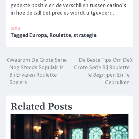
gedekte positie en de verschillen tussen casino’s
in hoe de call bet precies wordt uitgevoerd.
BLOG
Tagged
Europa
,
Roulette
,
strategie
Waarom De Grote Serie
De Beste Tips Om De
Post
Nog Steeds Populair Is
Grote Serie Bij Roulette
navigation
Bij Ervaren Roulette
Te Begrijpen En Te
Spelers
Gebruiken
Related Posts