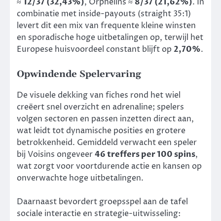
≈
12/37 (32,43%)
, Orphelins ≈
8/37 (21,62%)
. In
combinatie met inside-payouts (straight 35:1)
levert dit een mix van frequente kleine winsten
en sporadische hoge uitbetalingen op, terwijl het
Europese huisvoordeel constant blijft op
2,70%
.
Opwindende Spelervaring
De visuele dekking van fiches rond het wiel
creëert snel overzicht en adrenaline; spelers
volgen sectoren en passen inzetten direct aan,
wat leidt tot dynamische posities en grotere
betrokkenheid. Gemiddeld verwacht een speler
bij Voisins ongeveer
46 treffers per 100 spins
,
wat zorgt voor voortdurende actie en kansen op
onverwachte hoge uitbetalingen.
Daarnaast bevordert groepsspel aan de tafel
sociale interactie en strategie-uitwisseling: