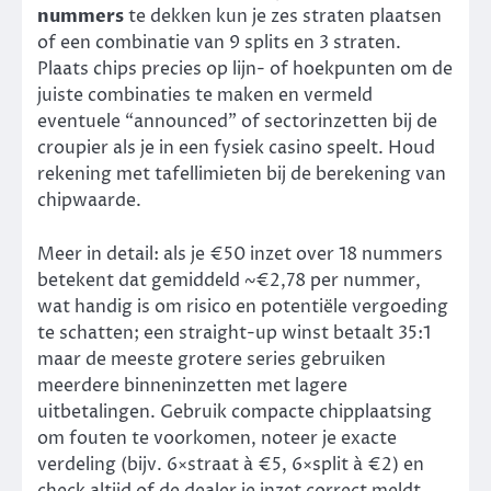
nummers
te dekken kun je zes straten plaatsen
of een combinatie van 9 splits en 3 straten.
Plaats chips precies op lijn- of hoekpunten om de
juiste combinaties te maken en vermeld
eventuele “announced” of sectorinzetten bij de
croupier als je in een fysiek casino speelt. Houd
rekening met tafellimieten bij de berekening van
chipwaarde.
Meer in detail: als je €50 inzet over 18 nummers
betekent dat gemiddeld ~€2,78 per nummer,
wat handig is om risico en potentiële vergoeding
te schatten; een straight-up winst betaalt 35:1
maar de meeste grotere series gebruiken
meerdere binneninzetten met lagere
uitbetalingen. Gebruik compacte chipplaatsing
om fouten te voorkomen, noteer je exacte
verdeling (bijv. 6×straat à €5, 6×split à €2) en
check altijd of de dealer je inzet correct meldt