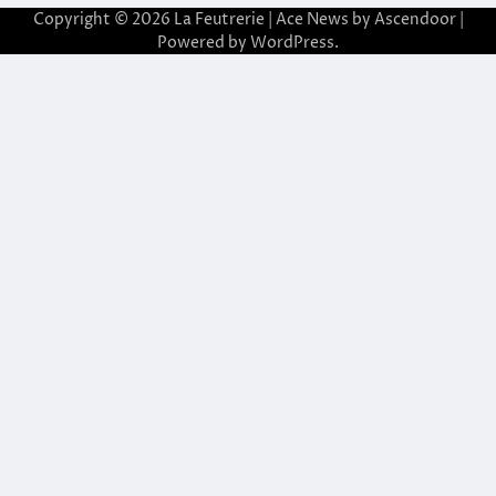
Copyright © 2026
La Feutrerie
| Ace News by
Ascendoor
|
Powered by
WordPress
.