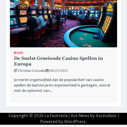
BLOG
De Snelst Groeiende Casino Spellen in
Europa
Christian Gonzales
06/27/2025
Je merkt ongetwijfeld dat de populariteit van casino
spellen de laatste jaren exponentieel is gestegen, vooral
met de opkomst van…
Copyright © 2026
La Feutrerie
| Ace News by
Ascendoor
|
Powered by
WordPress
.