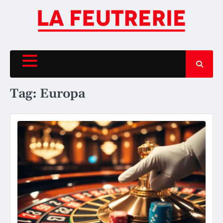
Skip
to
content
Tag:
Europa