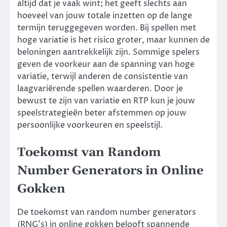
altijd dat je vaak wint; het geeft slechts aan
hoeveel van jouw totale inzetten op de lange
termijn teruggegeven worden. Bij spellen met
hoge variatie is het risico groter, maar kunnen de
beloningen aantrekkelijk zijn. Sommige spelers
geven de voorkeur aan de spanning van hoge
variatie, terwijl anderen de consistentie van
laagvariërende spellen waarderen. Door je
bewust te zijn van variatie en RTP kun je jouw
speelstrategieën beter afstemmen op jouw
persoonlijke voorkeuren en speelstijl.
Toekomst van Random
Number Generators in Online
Gokken
De toekomst van random number generators
(RNG’s) in online gokken belooft spannende