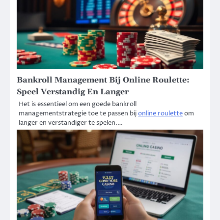
Bankroll Management Bij Online Roulette:
Speel Verstandig En Langer
Het is essentieel om een goede bankroll
managementstrategie toe te passen bij
online roulette
om
langer en verstandiger te spelen.…