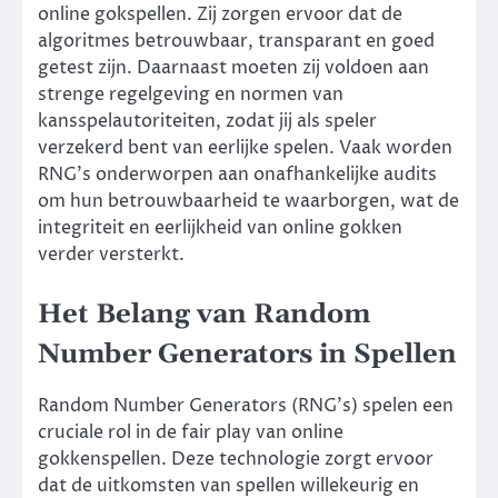
online gokspellen. Zij zorgen ervoor dat de
algoritmes betrouwbaar, transparant en goed
getest zijn. Daarnaast moeten zij voldoen aan
strenge regelgeving en normen van
kansspelautoriteiten, zodat jij als speler
verzekerd bent van eerlijke spelen. Vaak worden
RNG’s onderworpen aan onafhankelijke audits
om hun betrouwbaarheid te waarborgen, wat de
integriteit en eerlijkheid van online gokken
verder versterkt.
Het Belang van Random
Number Generators in Spellen
Random Number Generators (RNG’s) spelen een
cruciale rol in de fair play van online
gokkenspellen. Deze technologie zorgt ervoor
dat de uitkomsten van spellen willekeurig en