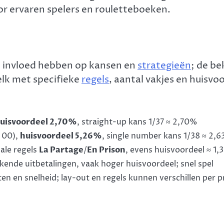
or ervaren spelers en rouletteboeken.
ie invloed hebben op kansen en
strategieën
; de be
 elk met specifieke
regels
, aantal vakjes en huisvo
uisvoordeel 2,70%
, straight-up kans 1/37 ≈ 2,70%
n 00),
huisvoordeel 5,26%
, single number kans 1/38 ≈ 2,
iale regels
La Partage
/
En Prison
, evens huisvoordeel ≈ 1
jkende uitbetalingen, vaak hoger huisvoordeel; snel spel
ten en snelheid; lay-out en regels kunnen verschillen per p