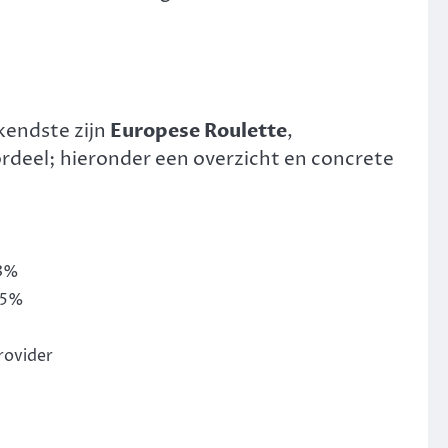
kendste zijn
Europese Roulette
,
ordeel; hieronder een overzicht en concrete
63%
,35%
rovider