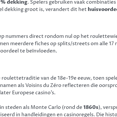
% dekking
. Spelers gebruiken vaak combinaties v
l dekking groot is, verandert dit het
huisvoorde
 nummers direct rondom nul op het roulettewiel; de 
zet men meerdere fiches op splits/streets om alle 
voordeel te beïnvloeden.
roulettetraditie van de 18e-19e eeuw, toen spele
amen als Voisins du Zéro reflecteren die oorspr
later Europese casino’s.
in steden als Monte Carlo (rond de
1860s
), vers
iseerd in handleidingen en casinoregels. Die his