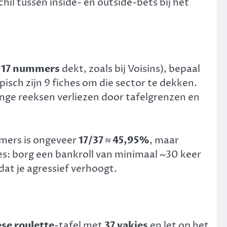
il tussen inside- en outside-bets bij het
r
17 nummers
dekt, zoals bij Voisins), bepaal
ypisch zijn 9 fiches om die sector te dekken.
nge reeksen verliezen door tafelgrenzen en
mmers is ongeveer
17/37 ≈ 45,95%
, maar
ies: borg een bankroll van minimaal ~30 keer
rdat je agressief verhoogt.
se roulette
-tafel met
37 vakjes
en let op het