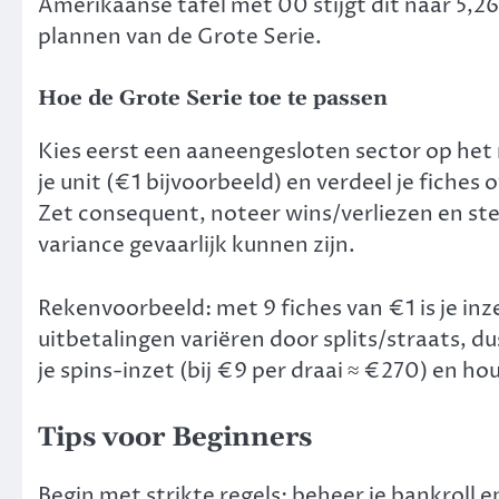
Amerikaanse tafel met 00 stijgt dit naar 5,26
plannen van de Grote Serie.
Hoe de Grote Serie toe te passen
Kies eerst een aaneengesloten sector op het 
je unit (€1 bijvoorbeeld) en verdeel je fiches 
Zet consequent, noteer wins/verliezen en st
variance gevaarlijk kunnen zijn.
Rekenvoorbeeld: met 9 fiches van €1 is je in
uitbetalingen variëren door splits/straats, d
je spins-inzet (bij €9 per draai ≈ €270) en h
Tips voor Beginners
Begin met strikte regels: beheer je bankroll e