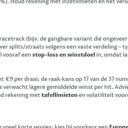
%). Houd rekening met inzetlimieten en het versch
racetrack (bijv. de gangbare variant die ongevee
over splits/straats volgens een vaste verdeling – t
el vooraf een
stop-loss en winstdoel
in, omdat la
zet €9 per draai; de raak‑kans op 17 van de 37 nu
us verwacht lagere gemiddelde winst per hit. Adv
oud rekening met
tafellimieten
en volatiliteit voo
n speel korte sessies; kies bij voorkeur een
Europe