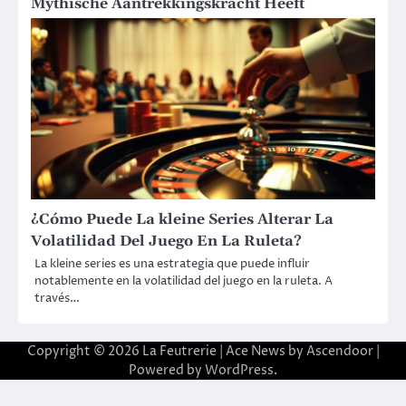
Mythische Aantrekkingskracht Heeft
¿Cómo Puede La kleine Series Alterar La
Volatilidad Del Juego En La Ruleta?
La kleine series es una estrategia que puede influir
notablemente en la volatilidad del juego en la ruleta. A
través…
Copyright © 2026
La Feutrerie
| Ace News by
Ascendoor
|
Powered by
WordPress
.