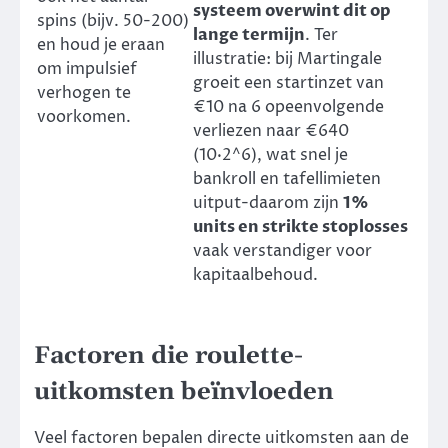
systeem overwint dit op
spins (bijv. 50-200)
lange termijn
. Ter
en houd je eraan
illustratie: bij Martingale
om impulsief
groeit een startinzet van
verhogen te
€10 na 6 opeenvolgende
voorkomen.
verliezen naar €640
(10·2^6), wat snel je
bankroll en tafellimieten
uitput-daarom zijn
1%
units en strikte stoplosses
vaak verstandiger voor
kapitaalbehoud.
Factoren die roulette-
uitkomsten beïnvloeden
Veel factoren bepalen directe uitkomsten aan de