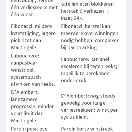
eenvoudig, herstel
tafellimieten blokkeren
één verliesreeks met
herstel; 6 verliezen →
één winst.
inzet 64×.
Fibonacci: mildere
Fibonacci: herstel kan
inzetstijging, lagere
meerdere overwinningen
piekinzet dan
nodig hebben; complexer
Martingale.
bij backtracking.
Labouchere:
Labouchere: kan snel
aanpasbaar
escaleren bij tegenreeks;
winstdoel,
moeilijk te berekenen
systematisch
onder druk.
afvinken van reeks.
D’Alembert:
D’Alembert: nog steeds
langzamere
gevoelig voor lange
progressie, minder
verliesreeksen; winst per
volatiliteit dan
cyclus klein.
Martingale.
Paroli (positieve
Paroli: korte winstreek