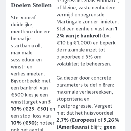
progressies zoals Fibonacci,
Doelen Stellen
of kleine, vaste eenheden;
vermijd onbegrensde
Stel vooraf
Martingale zonder limieten.
duidelijke,
Stel een eenheid vast van
1-
meetbare doelen:
2% van je bankroll
(bv.
bepaal je
€10 bij €1.000) en beperk
startbankroll,
de maximale inzet tot
maximale
bijvoorbeeld 5% om
sessieduur en
volatiliteit te beheersen.
winst- en
verlieslimieten.
Ga dieper door concrete
Bijvoorbeeld: met
parameters te definiëren:
een bankroll van
maximale verliesreeksen,
€500 kies je een
stopcriteria en
winsttarget van
5-
inzetprogressie. Vergeet
10% (€25-€50)
en
niet dat het huisvoordeel
een stop-loss van
2,7% (Europees)
of
5,26%
10% (€50)
; noteer
(Amerikaans)
blijft;
geen
ook het aantal