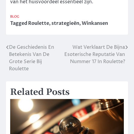
van het huisvoordeel essentieel zijn.
BLOG
Tagged
Roulette
,
strategieën
,
Winkansen
De Geschiedenis En
Wat Verklaart De Bijna
Post
Betekenis Van De
Esoterische Reputatie Van
navigation
Grote Serie Bij
Nummer 17 In Roulette?
Roulette
Related Posts