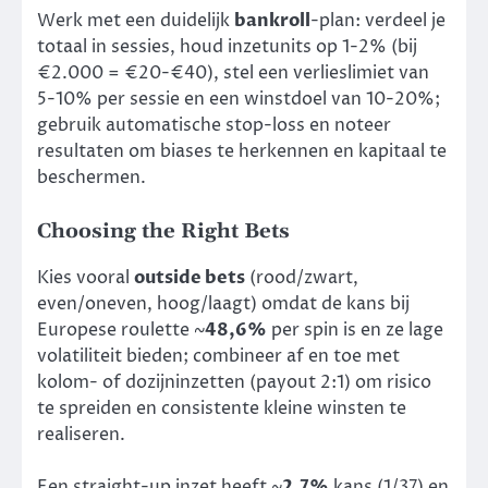
Werk met een duidelijk
bankroll
-plan: verdeel je
totaal in sessies, houd inzetunits op 1-2% (bij
€2.000 = €20-€40), stel een verlieslimiet van
5-10% per sessie en een winstdoel van 10-20%;
gebruik automatische stop-loss en noteer
resultaten om biases te herkennen en kapitaal te
beschermen.
Choosing the Right Bets
Kies vooral
outside bets
(rood/zwart,
even/oneven, hoog/laagt) omdat de kans bij
Europese roulette ~
48,6%
per spin is en ze lage
volatiliteit bieden; combineer af en toe met
kolom- of dozijninzetten (payout 2:1) om risico
te spreiden en consistente kleine winsten te
realiseren.
Een straight-up inzet heeft ~
2,7%
kans (1/37) en