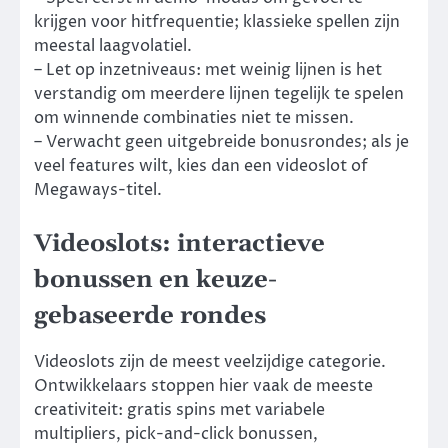
krijgen voor hitfrequentie; klassieke spellen zijn
meestal laagvolatiel.
– Let op inzetniveaus: met weinig lijnen is het
verstandig om meerdere lijnen tegelijk te spelen
om winnende combinaties niet te missen.
– Verwacht geen uitgebreide bonusrondes; als je
veel features wilt, kies dan een videoslot of
Megaways-titel.
Videoslots: interactieve
bonussen en keuze-
gebaseerde rondes
Videoslots zijn de meest veelzijdige categorie.
Ontwikkelaars stoppen hier vaak de meeste
creativiteit: gratis spins met variabele
multipliers, pick-and-click bonussen,