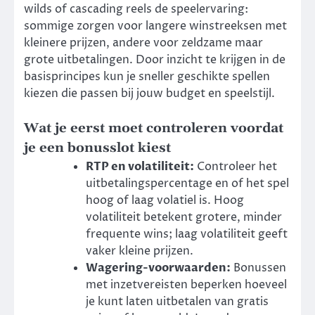
wilds of cascading reels de speelervaring:
sommige zorgen voor langere winstreeksen met
kleinere prijzen, andere voor zeldzame maar
grote uitbetalingen. Door inzicht te krijgen in de
basisprincipes kun je sneller geschikte spellen
kiezen die passen bij jouw budget en speelstijl.
Wat je eerst moet controleren voordat
je een bonusslot kiest
RTP en volatiliteit:
Controleer het
uitbetalingspercentage en of het spel
hoog of laag volatiel is. Hoog
volatiliteit betekent grotere, minder
frequente wins; laag volatiliteit geeft
vaker kleine prijzen.
Wagering-voorwaarden:
Bonussen
met inzetvereisten beperken hoeveel
je kunt laten uitbetalen van gratis