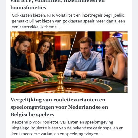
van RTP, volatiliteit, inzetlimieten en
bonusfuncties
Gokkasten kiezen: RTP, volatiliteit en inzetregels begrijpelijk
gemaakt Bij het kiezen van gokkasten speelt meer dan alleen
een aantrekkelijk thema…
Vergelijking van roulettevarianten en
speelomgevingen voor Nederlandse en
Belgische spelers
Keuzehulp voor roulette: varianten en speelomgeving
uitgelegd Roulette is één van de bekendste casinospellen en
kent meerdere varianten en speelomgevingen.…