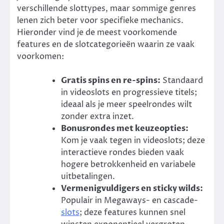
verschillende slottypes, maar sommige genres
lenen zich beter voor specifieke mechanics.
Hieronder vind je de meest voorkomende
features en de slotcategorieën waarin ze vaak
voorkomen:
Gratis spins en re-spins:
Standaard
in videoslots en progressieve titels;
ideaal als je meer speelrondes wilt
zonder extra inzet.
Bonusrondes met keuzeopties:
Kom je vaak tegen in videoslots; deze
interactieve rondes bieden vaak
hogere betrokkenheid en variabele
uitbetalingen.
Vermenigvuldigers en sticky wilds:
Populair in Megaways- en cascade-
slots
; deze features kunnen snel