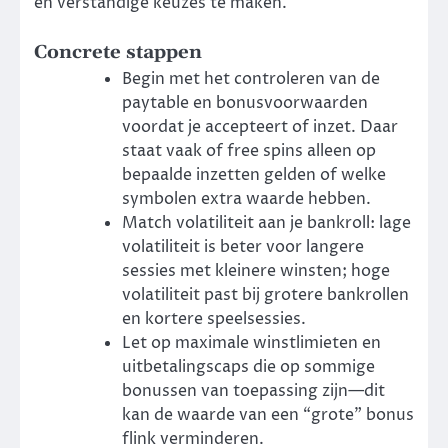
en verstandige keuzes te maken.
Concrete stappen
Begin met het controleren van de
paytable en bonusvoorwaarden
voordat je accepteert of inzet. Daar
staat vaak of free spins alleen op
bepaalde inzetten gelden of welke
symbolen extra waarde hebben.
Match volatiliteit aan je bankroll: lage
volatiliteit is beter voor langere
sessies met kleinere winsten; hoge
volatiliteit past bij grotere bankrollen
en kortere speelsessies.
Let op maximale winstlimieten en
uitbetalingscaps die op sommige
bonussen van toepassing zijn—dit
kan de waarde van een “grote” bonus
flink verminderen.