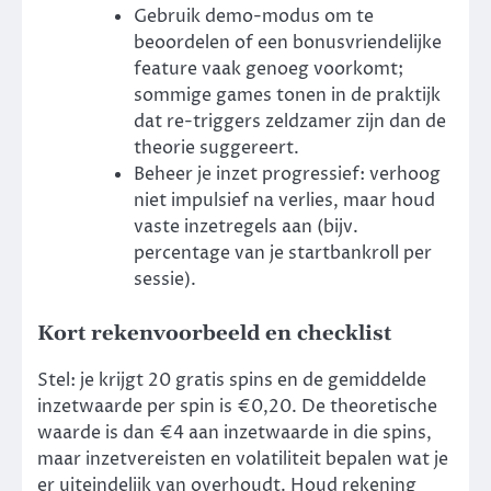
Gebruik demo-modus om te
beoordelen of een bonusvriendelijke
feature vaak genoeg voorkomt;
sommige games tonen in de praktijk
dat re-triggers zeldzamer zijn dan de
theorie suggereert.
Beheer je inzet progressief: verhoog
niet impulsief na verlies, maar houd
vaste inzetregels aan (bijv.
percentage van je startbankroll per
sessie).
Kort rekenvoorbeeld en checklist
Stel: je krijgt 20 gratis spins en de gemiddelde
inzetwaarde per spin is €0,20. De theoretische
waarde is dan €4 aan inzetwaarde in die spins,
maar inzetvereisten en volatiliteit bepalen wat je
er uiteindelijk van overhoudt. Houd rekening