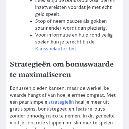
Lees altijd de bonusvoorwaarden en
inzetvereisten voordat je met echt
geld speelt.
Stop of neem pauzes als gokken
spannender wordt dan plezierig.
Voor informatie en hulp rond veilig
spelen kun je terecht bij de
Kansspelautoriteit
.
Strategieën om bonuswaarde
te maximaliseren
Bonussen bieden kansen, maar de werkelijke
waarde hangt af van hoe je ermee omgaat. Met
een paar simpele
strategieën
haal je meer uit
gratis spins, bonustegoed en feature-buys
zonder onnodig risico te nemen. In dit gedeelte
vind je concrete stappen om slimmer te spelen