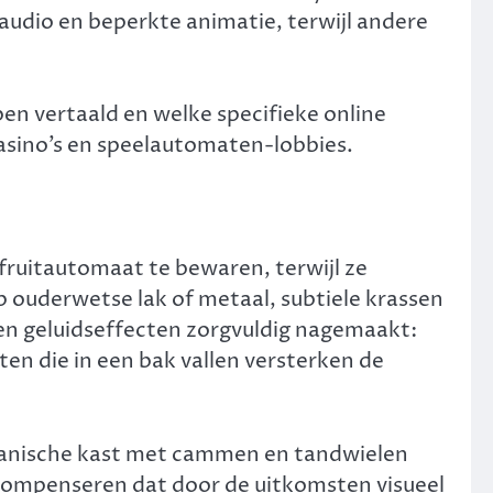
udio en beperkte animatie, terwijl andere
en vertaald en welke specifieke online
 casino’s en speelautomaten-lobbies.
ruitautomaat te bewaren, terwijl ze
 op ouderwetse lak of metaal, subtiele krassen
en geluidseffecten zorgvuldig nagemaakt:
ten die in een bak vallen versterken de
chanische kast met cammen en tandwielen
compenseren dat door de uitkomsten visueel