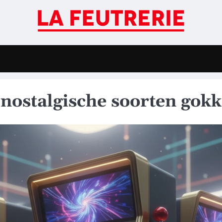
nostalgische soorten gok