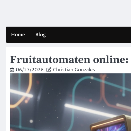
Skip
to
content
Home
Blog
Fruitautomaten online: 
06/23/2026
Christian Gonzales