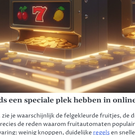
 een speciale plek hebben in online
zie je waarschijnlijk de felgekleurde fruitjes, de 
cies de reden waarom fruitautomaten populair bli
varing: weinig knoppen, duidelijke
regels
en snelle