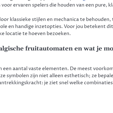
voor ervaren spelers die houden van een pure, kla
door klassieke stijlen en mechanica te behouden, t
ole en handige inzetopties. Voor jou betekent di
ke locatie te hoeven bezoeken.
gische fruitautomaten en wat je m
an een aantal vaste elementen. De meest voorkom
e symbolen zijn niet alleen esthetisch; ze bepale
antrekkingskracht: je ziet snel welke combinati