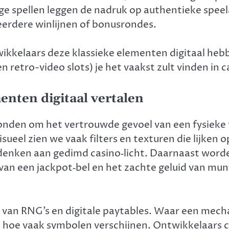
spellen leggen de nadruk op authentieke speela
eerdere winlijnen of bonusrondes.
kkelaars deze klassieke elementen digitaal hebb
en retro-video slots) je het vaakst zult vinden in
enten digitaal vertalen
den om het vertrouwde gevoel van een fysieke f
Visueel zien we vaak filters en texturen die lijken
denken aan gedimd casino‑licht. Daarnaast word
van een jackpot‑bel en het zachte geluid van mun
et van RNG’s en digitale paytables. Waar een me
 hoe vaak symbolen verschijnen. Ontwikkelaars 