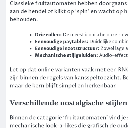
Classieke fruitautomaten hebben doorgaans dri
aan de hendel of klikt op ‘spin’ en wacht op h
behouden.
Drie rollen:
De meest iconische opzet; over
Eenvoudige paytables:
Duidelijke combin
Eenvoudige inzetstructuur:
Zowel lage a
Mechanische stijlgeluiden:
Audio-effecte
Let op dat online varianten vaak met een R
zijn binnen de regels van kansspeltoezicht. 
maar de kern blijft simpel en herkenbaar.
Verschillende nostalgische stijle
Binnen de categorie ‘fruitautomaten’ vind je 
mechanische look-a-likes die grafisch de ou