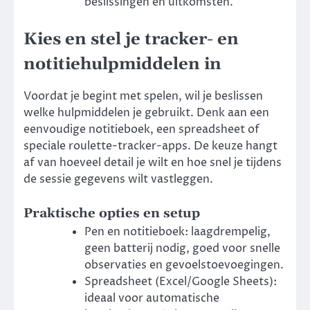
beslissingen en uitkomsten.
Kies en stel je tracker- en
notitiehulpmiddelen in
Voordat je begint met spelen, wil je beslissen
welke hulpmiddelen je gebruikt. Denk aan een
eenvoudige notitieboek, een spreadsheet of
speciale roulette-tracker-apps. De keuze hangt
af van hoeveel detail je wilt en hoe snel je tijdens
de sessie gegevens wilt vastleggen.
Praktische opties en setup
Pen en notitieboek: laagdrempelig,
geen batterij nodig, goed voor snelle
observaties en gevoelstoevoegingen.
Spreadsheet (Excel/Google Sheets):
ideaal voor automatische