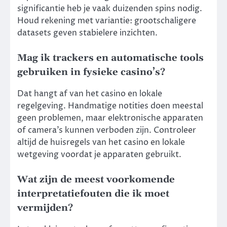
significantie heb je vaak duizenden spins nodig.
Houd rekening met variantie: grootschaligere
datasets geven stabielere inzichten.
Mag ik trackers en automatische tools
gebruiken in fysieke casino’s?
Dat hangt af van het casino en lokale
regelgeving. Handmatige notities doen meestal
geen problemen, maar elektronische apparaten
of camera’s kunnen verboden zijn. Controleer
altijd de huisregels van het casino en lokale
wetgeving voordat je apparaten gebruikt.
Wat zijn de meest voorkomende
interpretatiefouten die ik moet
vermijden?