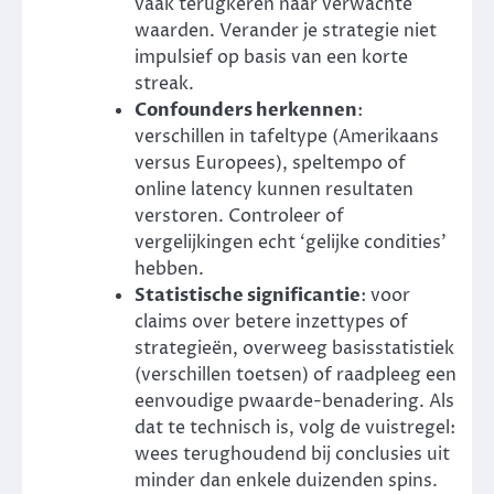
vaak terugkeren naar verwachte
waarden. Verander je strategie niet
impulsief op basis van een korte
streak.
Confounders herkennen
:
verschillen in tafeltype (Amerikaans
versus Europees), speltempo of
online latency kunnen resultaten
verstoren. Controleer of
vergelijkingen echt ‘gelijke condities’
hebben.
Statistische significantie
: voor
claims over betere inzettypes of
strategieën, overweeg basisstatistiek
(verschillen toetsen) of raadpleeg een
eenvoudige pwaarde-benadering. Als
dat te technisch is, volg de vuistregel:
wees terughoudend bij conclusies uit
minder dan enkele duizenden spins.