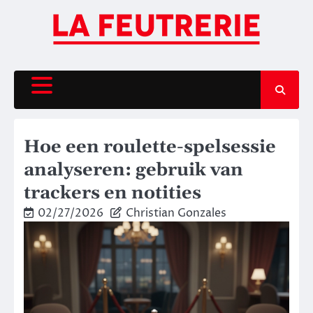
Skip
to
content
Hoe een roulette-spelsessie
analyseren: gebruik van
trackers en notities
02/27/2026
Christian Gonzales