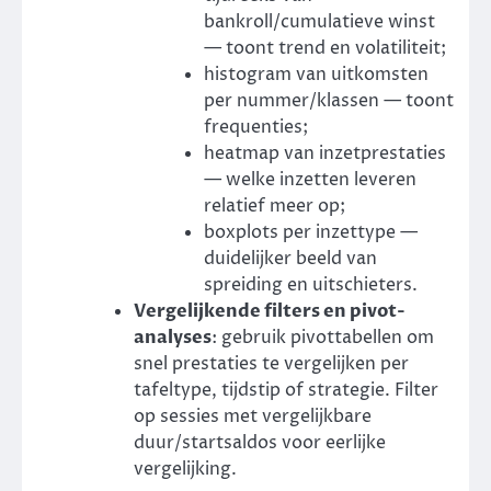
bankroll/cumulatieve winst
— toont trend en volatiliteit;
histogram van uitkomsten
per nummer/klassen — toont
frequenties;
heatmap van inzetprestaties
— welke inzetten leveren
relatief meer op;
boxplots per inzettype —
duidelijker beeld van
spreiding en uitschieters.
Vergelijkende filters en pivot-
analyses
: gebruik pivottabellen om
snel prestaties te vergelijken per
tafeltype, tijdstip of strategie. Filter
op sessies met vergelijkbare
duur/startsaldos voor eerlijke
vergelijking.