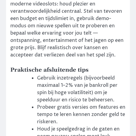
moderne videoslots: houd plezier en
verantwoordelijkheid centraal. Stel van tevoren
een budget en tijdslimiet in, gebruik demo-
modus om nieuwe spellen uit te proberen en
bepaal welke ervaring voor jou telt —
ontspanning, entertainment of het jagen op een
grote prijs. Blijf realistisch over kansen en
accepteer dat verliezen deel van het spel zijn.
Praktische afsluitende tips
Gebruik inzetregels (bijvoorbeeld
maximaal 1–2% van je bankroll per
spin bij hoge volatiliteit) om je
speelduur en risico te beheersen.
Probeer gratis versies om features en
tempo te leren kennen zonder geld te
riskeren.
Houd je speelgedrag in de gaten en