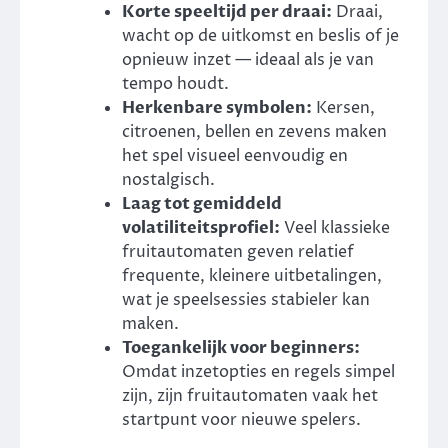
Korte speeltijd per draai:
Draai,
wacht op de uitkomst en beslis of je
opnieuw inzet — ideaal als je van
tempo houdt.
Herkenbare symbolen:
Kersen,
citroenen, bellen en zevens maken
het spel visueel eenvoudig en
nostalgisch.
Laag tot gemiddeld
volatiliteitsprofiel:
Veel klassieke
fruitautomaten geven relatief
frequente, kleinere uitbetalingen,
wat je speelsessies stabieler kan
maken.
Toegankelijk voor beginners:
Omdat inzetopties en regels simpel
zijn, zijn fruitautomaten vaak het
startpunt voor nieuwe spelers.