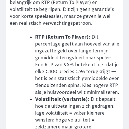
belangrijk om RTP (Return To Player) en
volatiliteit te begrijpen. Dit zijn geen garantie’s
voor korte speelsessies, maar ze geven je wel
een realistisch verwachtingspatroon.
RTP (Return To Player):
Dit
percentage geeft aan hoeveel van alle
ingezette geld over lange termijn
gemiddeld terugvloeit naar spelers.
Een RTP van 96% betekent niet dat je
elke €100 precies €96 terugkrijgt —
het is een statistisch gemiddelde over
tienduizenden spins. Kies hogere RTP
als je huisvoordeel wilt minimaliseren.
Volatiliteit (variantie):
Dit bepaalt
hoe de uitbetalingen zich gedragen:
lage volatiliteit = vaker kleinere
winsten; hoge volatiliteit =
zeldzamere maar grotere