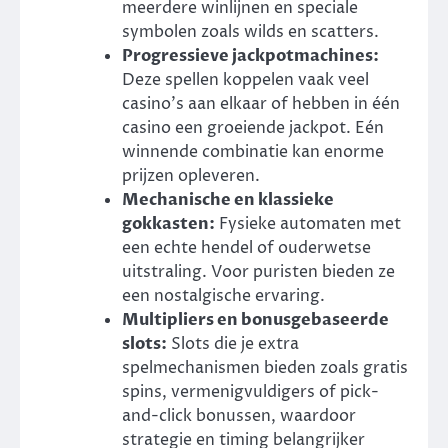
meerdere winlijnen en speciale
symbolen zoals wilds en scatters.
Progressieve jackpotmachines:
Deze spellen koppelen vaak veel
casino’s aan elkaar of hebben in één
casino een groeiende jackpot. Eén
winnende combinatie kan enorme
prijzen opleveren.
Mechanische en klassieke
gokkasten:
Fysieke automaten met
een echte hendel of ouderwetse
uitstraling. Voor puristen bieden ze
een nostalgische ervaring.
Multipliers en bonusgebaseerde
slots:
Slots die je extra
spelmechanismen bieden zoals gratis
spins, vermenigvuldigers of pick-
and-click bonussen, waardoor
strategie en timing belangrijker