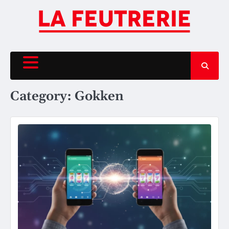
Skip
to
content
Category:
Gokken