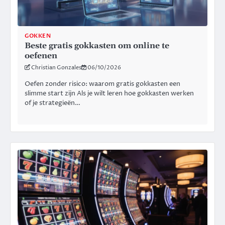
GOKKEN
Beste gratis gokkasten om online te
oefenen
Christian Gonzales
06/10/2026
Oefen zonder risico: waarom gratis gokkasten een
slimme start zijn Als je wilt leren hoe gokkasten werken
of je strategieën…