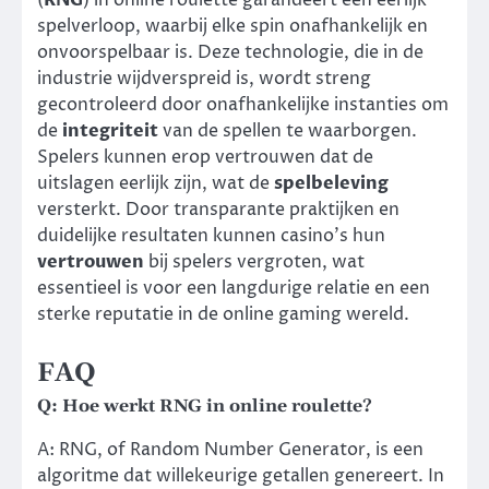
spelverloop, waarbij elke spin onafhankelijk en
onvoorspelbaar is. Deze technologie, die in de
industrie wijdverspreid is, wordt streng
gecontroleerd door onafhankelijke instanties om
de
integriteit
van de spellen te waarborgen.
Spelers kunnen erop vertrouwen dat de
uitslagen eerlijk zijn, wat de
spelbeleving
versterkt. Door transparante praktijken en
duidelijke resultaten kunnen casino’s hun
vertrouwen
bij spelers vergroten, wat
essentieel is voor een langdurige relatie en een
sterke reputatie in de online gaming wereld.
FAQ
Q: Hoe werkt RNG in online roulette?
A: RNG, of Random Number Generator, is een
algoritme dat willekeurige getallen genereert. In