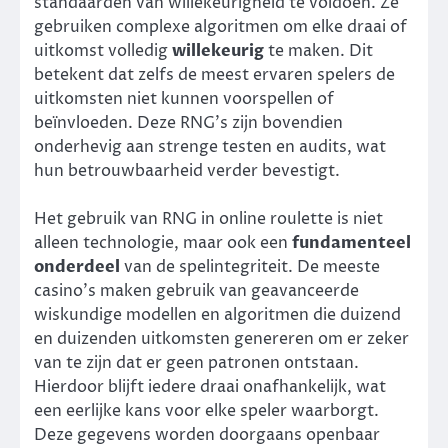
standaarden van willekeurigheid te voldoen. Ze
gebruiken complexe algoritmen om elke draai of
uitkomst volledig
willekeurig
te maken. Dit
betekent dat zelfs de meest ervaren spelers de
uitkomsten niet kunnen voorspellen of
beïnvloeden. Deze RNG’s zijn bovendien
onderhevig aan strenge testen en audits, wat
hun betrouwbaarheid verder bevestigt.
Het gebruik van RNG in online roulette is niet
alleen technologie, maar ook een
fundamenteel
onderdeel
van de spelintegriteit. De meeste
casino’s maken gebruik van geavanceerde
wiskundige modellen en algoritmen die duizend
en duizenden uitkomsten genereren om er zeker
van te zijn dat er geen patronen ontstaan.
Hierdoor blijft iedere draai onafhankelijk, wat
een eerlijke kans voor elke speler waarborgt.
Deze gegevens worden doorgaans openbaar