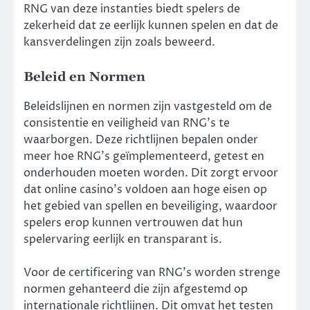
RNG van deze instanties biedt spelers de
zekerheid dat ze eerlijk kunnen spelen en dat de
kansverdelingen zijn zoals beweerd.
Beleid en Normen
Beleidslijnen en normen zijn vastgesteld om de
consistentie en veiligheid van RNG’s te
waarborgen. Deze richtlijnen bepalen onder
meer hoe RNG’s geïmplementeerd, getest en
onderhouden moeten worden. Dit zorgt ervoor
dat online casino’s voldoen aan hoge eisen op
het gebied van spellen en beveiliging, waardoor
spelers erop kunnen vertrouwen dat hun
spelervaring eerlijk en transparant is.
Voor de certificering van RNG’s worden strenge
normen gehanteerd die zijn afgestemd op
internationale richtlijnen. Dit omvat het testen