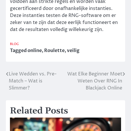
voldoen aan strikte regels en worden vaak
gecertificeerd door onafhankelijke instanties.
Deze instanties testen de RNG-software om er
zeker van te zijn dat deze eerlijk functioneert en
dat de resultaten volledig willekeurig zijn.
BLOG
Tagged
online
,
Roulette
,
veilig
Live Wedden vs. Pre-
Wat Elke Beginner Moet
Post
Match – Wat is
Weten Over RNG In
navigation
Slimmer?
Blackjack Online
Related Posts