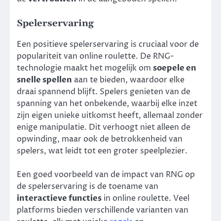
Spelerservaring
Een positieve spelerservaring is cruciaal voor de
populariteit van online roulette. De RNG-
technologie maakt het mogelijk om
soepele en
snelle spellen
aan te bieden, waardoor elke
draai spannend blijft. Spelers genieten van de
spanning van het onbekende, waarbij elke inzet
zijn eigen unieke uitkomst heeft, allemaal zonder
enige manipulatie. Dit verhoogt niet alleen de
opwinding, maar ook de betrokkenheid van
spelers, wat leidt tot een groter speelplezier.
Een goed voorbeeld van de impact van RNG op
de spelerservaring is de toename van
interactieve functies
in online roulette. Veel
platforms bieden verschillende varianten van