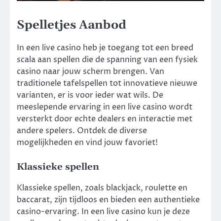
Spelletjes Aanbod
In een live casino heb je toegang tot een breed
scala aan spellen die de spanning van een fysiek
casino naar jouw scherm brengen. Van
traditionele tafelspellen tot innovatieve nieuwe
varianten, er is voor ieder wat wils. De
meeslepende ervaring in een live casino wordt
versterkt door echte dealers en interactie met
andere spelers. Ontdek de diverse
mogelijkheden en vind jouw favoriet!
Klassieke spellen
Klassieke spellen, zoals blackjack, roulette en
baccarat, zijn tijdloos en bieden een authentieke
casino-ervaring. In een live casino kun je deze