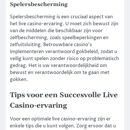
Spelersbescherming
Spelersbescherming is een cruciaal aspect van
het live casino-ervaring. U moet zich bewust zijn
van de middelen die beschikbaar zijn voor
zelfbescherming, zoals speelbeperkingen en
zelfuitsluiting. Betrouwbare casino’s
implementeren verantwoord gokbeleid, zodat u
veilig kunt spelen zonder risico op problematisch
gedrag. Het is uw verantwoordelijkheid om
bewust en verantwoordelijk om te gaan met
gokken.
Tips voor een Succesvolle Live
Casino-ervaring
Voor een optimale live casino-ervaring zijn er
enkele tips die u kunt volgen. Zorg ervoor dat u