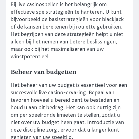
Bij live casinospellen is het belangrijk om
effectieve spelstrategieën te hanteren. U kunt
bijvoorbeeld de basisstrategieën voor blackjack
of de kansen berekenen bij roulette gebruiken.
Het begrijpen van deze strategieën helpt u niet
alleen bij het nemen van betere beslissingen,
maar ook bij het maximaliseren van uw
winstpotentieel.
Beheer van budgetten
Het beheer van uw budget is essentieel voor een
succesvolle live casino-ervaring. Bepaal van
tevoren hoeveel u bereid bent te besteden en
houd u aan dit bedrag. Het kan ook nuttig zijn
om per speelronde limieten te stellen, zodat u
niet over uw budget heen gaat. Introductie van
deze discipline zorgt ervoor dat u langer kunt
genieten van uw speeltijd.