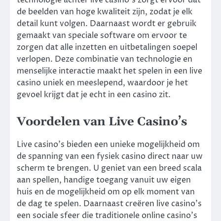
technologie achter live casino’s zorgt ervoor dat
de beelden van hoge kwaliteit zijn, zodat je elk
detail kunt volgen. Daarnaast wordt er gebruik
gemaakt van speciale software om ervoor te
zorgen dat alle inzetten en uitbetalingen soepel
verlopen. Deze combinatie van technologie en
menselijke interactie maakt het spelen in een live
casino uniek en meeslepend, waardoor je het
gevoel krijgt dat je echt in een casino zit.
Voordelen van Live Casino’s
Live casino’s bieden een unieke mogelijkheid om
de spanning van een fysiek casino direct naar uw
scherm te brengen. U geniet van een breed scala
aan spellen, handige toegang vanuit uw eigen
huis en de mogelijkheid om op elk moment van
de dag te spelen. Daarnaast creëren live casino’s
een sociale sfeer die traditionele online casino’s