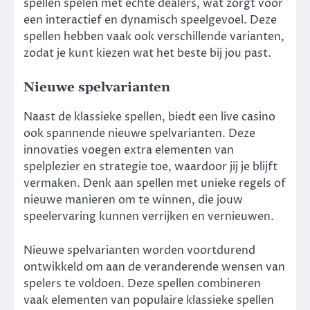
spellen spelen met echte dealers, wat zorgt voor
een interactief en dynamisch speelgevoel. Deze
spellen hebben vaak ook verschillende varianten,
zodat je kunt kiezen wat het beste bij jou past.
Nieuwe spelvarianten
Naast de klassieke spellen, biedt een live casino
ook spannende nieuwe spelvarianten. Deze
innovaties voegen extra elementen van
spelplezier en strategie toe, waardoor jij je blijft
vermaken. Denk aan spellen met unieke regels of
nieuwe manieren om te winnen, die jouw
speelervaring kunnen verrijken en vernieuwen.
Nieuwe spelvarianten worden voortdurend
ontwikkeld om aan de veranderende wensen van
spelers te voldoen. Deze spellen combineren
vaak elementen van populaire klassieke spellen