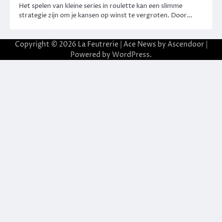
Het spelen van kleine series in roulette kan een slimme
strategie zijn om je kansen op winst te vergroten. Door…
Copyright © 2026
La Feutrerie
| Ace News by
Ascendoor
|
Powered by
WordPress
.