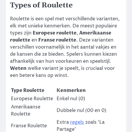
Types of Roulette
Roulette is een spel met verschillende varianten,
elk met unieke kenmerken. De meest populaire
types zijn
Europese roulette
,
Amerikaanse
roulette
en
Franse roulette
. Deze varianten
verschillen voornamelijk in het aantal vakjes en
de kansen die ze bieden. Spelers kunnen kiezen
afhankelijk van hun voorkeuren en speelstijl.
Weten
welke variant je speelt, is cruciaal voor
een betere kans op winst.
Type Roulette
Kenmerken
Europese Roulette
Enkel nul (0)
Amerikaanse
Dubbele nul (00 en 0)
Roulette
Extra
regels
zoals ‘La
Franse Roulette
Partage’