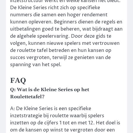
inzetstructuur werkt en welke kansen het biedt.
De Kleine Series richt zich op specifieke
nummers die samen een hoger rendement
kunnen opleveren. Beginners dienen de regels en
uitbetalingen goed te beheren, wat bijdraagt aan
de algehele speelervaring. Door deze gids te
volgen, kunnen nieuwe spelers met vertrouwen
de roulette tafel betreden en hun kansen op
succes vergroten, terwijl ze genieten van de
spanning van het spel.
FAQ
Q: Wat is de Kleine Series op het
Roulettetafel?
A: De Kleine Series is een specifieke
inzetstrategie bij roulette waarbij spelers
inzetten op de cijfers 1 tot en met 12. Het doel is
om de kansen op winst te vergroten door een