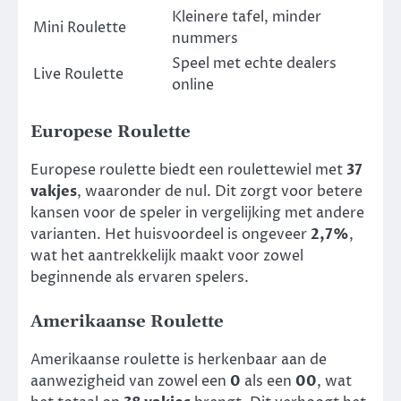
Kleinere tafel, minder
Mini Roulette
nummers
Speel met echte dealers
Live Roulette
online
Europese Roulette
Europese roulette biedt een roulettewiel met
37
vakjes
, waaronder de nul. Dit zorgt voor betere
kansen voor de speler in vergelijking met andere
varianten. Het huisvoordeel is ongeveer
2,7%
,
wat het aantrekkelijk maakt voor zowel
beginnende als ervaren spelers.
Amerikaanse Roulette
Amerikaanse roulette is herkenbaar aan de
aanwezigheid van zowel een
0
als een
00
, wat