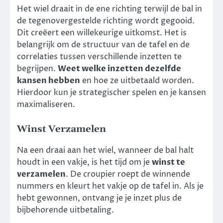
Het wiel draait in de ene richting terwijl de bal in
de tegenovergestelde richting wordt gegooid.
Dit creëert een willekeurige uitkomst. Het is
belangrijk om de structuur van de tafel en de
correlaties tussen verschillende inzetten te
begrijpen.
Weet welke inzetten dezelfde
kansen hebben
en hoe ze uitbetaald worden.
Hierdoor kun je strategischer spelen en je kansen
maximaliseren.
Winst Verzamelen
Na een draai aan het wiel, wanneer de bal halt
houdt in een vakje, is het tijd om je
winst te
verzamelen
. De croupier roept de winnende
nummers en kleurt het vakje op de tafel in. Als je
hebt gewonnen, ontvang je je inzet plus de
bijbehorende uitbetaling.