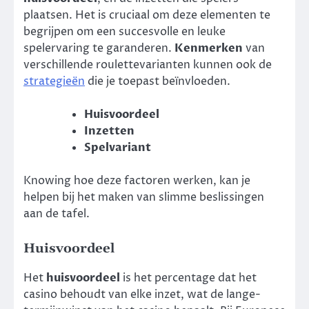
plaatsen. Het is cruciaal om deze elementen te
begrijpen om een succesvolle en leuke
spelervaring te garanderen.
Kenmerken
van
verschillende roulettevarianten kunnen ook de
strategieën
die je toepast beïnvloeden.
Huisvoordeel
Inzetten
Spelvariant
Knowing hoe deze factoren werken, kan je
helpen bij het maken van slimme beslissingen
aan de tafel.
Huisvoordeel
Het
huisvoordeel
is het percentage dat het
casino behoudt van elke inzet, wat de lange-