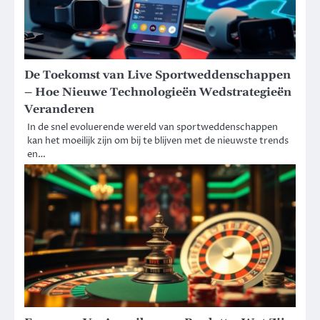
De Toekomst van Live Sportweddenschappen
– Hoe Nieuwe Technologieën Wedstrategieën
Veranderen
In de snel evoluerende wereld van sportweddenschappen
kan het moeilijk zijn om bij te blijven met de nieuwste trends
en…