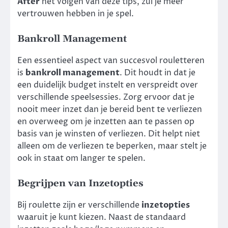
After
het volgen van deze tips, zul je meer
vertrouwen hebben in je spel.
Bankroll Management
Een essentieel aspect van succesvol rouletteren
is
bankroll management
. Dit houdt in dat je
een duidelijk budget instelt en verspreidt over
verschillende speelsessies. Zorg ervoor dat je
nooit meer inzet dan je bereid bent te verliezen
en overweeg om je inzetten aan te passen op
basis van je winsten of verliezen. Dit helpt niet
alleen om de verliezen te beperken, maar stelt je
ook in staat om langer te spelen.
Begrijpen van Inzetopties
Bij roulette zijn er verschillende
inzetopties
waaruit je kunt kiezen. Naast de standaard