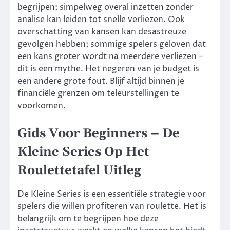
begrijpen; simpelweg overal inzetten zonder
analise kan leiden tot snelle verliezen. Ook
overschatting van kansen kan desastreuze
gevolgen hebben; sommige spelers geloven dat
een kans groter wordt na meerdere verliezen –
dit is een mythe. Het negeren van je budget is
een andere grote fout. Blijf altijd binnen je
financiële grenzen om teleurstellingen te
voorkomen.
Gids Voor Beginners – De
Kleine Series Op Het
Roulettetafel Uitleg
De Kleine Series is een essentiële strategie voor
spelers die willen profiteren van roulette. Het is
belangrijk om te begrijpen hoe deze