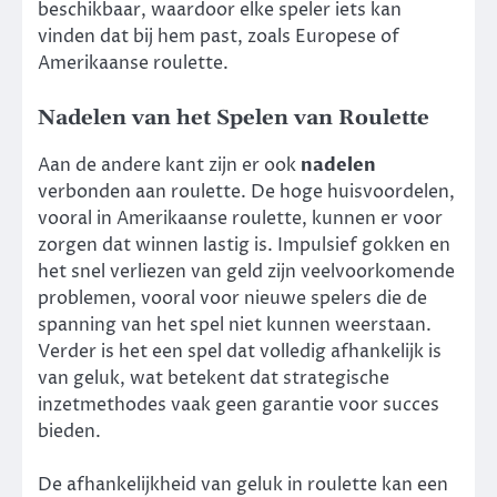
beschikbaar, waardoor elke speler iets kan
vinden dat bij hem past, zoals Europese of
Amerikaanse roulette.
Nadelen van het Spelen van Roulette
Aan de andere kant zijn er ook
nadelen
verbonden aan roulette. De hoge huisvoordelen,
vooral in Amerikaanse roulette, kunnen er voor
zorgen dat winnen lastig is. Impulsief gokken en
het snel verliezen van geld zijn veelvoorkomende
problemen, vooral voor nieuwe spelers die de
spanning van het spel niet kunnen weerstaan.
Verder is het een spel dat volledig afhankelijk is
van geluk, wat betekent dat strategische
inzetmethodes vaak geen garantie voor succes
bieden.
De afhankelijkheid van geluk in roulette kan een