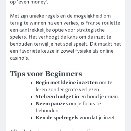
op ‘even money’.
Met zijn unieke regels en de mogelijkheid om
terug te winnen na een verlies, is Franse roulette
een aantrekkelijke optie voor strategische
spelers. Het verhoogt de kans om de inzet te
behouden terwijl je het spel speelt. Dit maakt het
een favoriete keuze in zowel fysieke als online
casino’s.
Tips voor Beginners
Begin met kleine inzetten
om te
leren zonder grote verliezen.
Stel een budget in
en houd je eraan.
Neem pauzes
om je focus te
behouden.
Ken de spelregels
voordat je inzet.