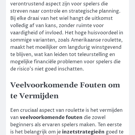
verontrustend aspect zijn voor spelers die
streven naar controle en strategische planning.
Bij elke draai van het wiel hangt de uitkomst
volledig af van kans, zonder ruimte voor
vaardigheid of invloed. Het hoge huisvoordeel in
sommige varianten, zoals Amerikaanse roulette,
maakt het moeilijker om langdurig winstgevend
te blijven, wat kan leiden tot teleurstelling en
mogelijke financiële problemen voor spelers die
de risico’s niet goed inschatten.
Veelvoorkomende Fouten om
te Vermijden
Een cruciaal aspect van roulette is het vermijden
van
veelvoorkomende fouten
die zowel
beginners als ervaren spelers maken. Ten eerste
is het belangrijk om je
inzetstrategieën
goed te