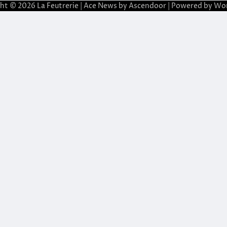
ght © 2026
La Feutrerie
| Ace News by
Ascendoor
| Powered by
Wor